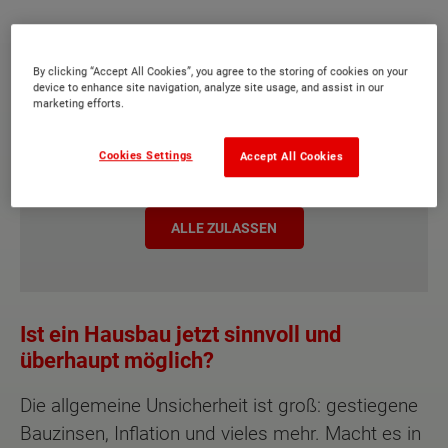
By clicking “Accept All Cookies”, you agree to the storing of cookies on your
device to enhance site navigation, analyze site usage, and assist in our
Für die Anzeige dieses Videos ist eine Zustimmung für
marketing efforts.
das Nachladen externer Ressourcen von folgenden
Drittanbietern notwendig:
Google Inc.
Cookies Settings
Accept All Cookies
EINSTELLUNGEN
ALLE ZULASSEN
Ist ein Hausbau jetzt sinnvoll und
überhaupt möglich?
Die allgemeine Unsicherheit ist groß: gestiegene
Bauzinsen, Inflation und vieles mehr. Macht es in