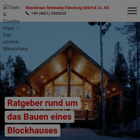
Massivhaus Schleswig-Flensburg GmbH & Co. KG
+49 (4621) 5302025
Wonach möchten Sie suchen?
Ratgeber rund um
das Bauen eines
Blockhauses