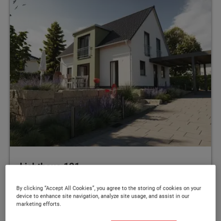
Lichthaus 121
Großzügiges und helles Haus – So macht
By clicking “Accept All Cookies”, you agree to the storing of cookies on your
device to enhance site navigation, analyze site usage, and assist in our
Wohnen Spaß
marketing efforts.