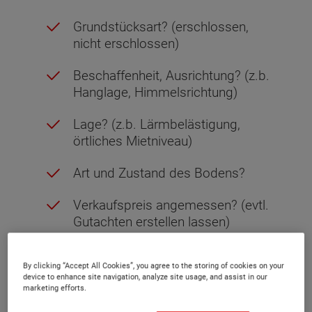
Grundstücksart? (erschlossen,
nicht erschlossen)
Beschaffenheit, Ausrichtung? (z.b.
Hanglage, Himmelsrichtung)
Lage? (z.b. Lärmbelästigung,
örtliches Mietniveau)
Art und Zustand des Bodens?
Verkaufspreis angemessen? (evtl.
Gutachten erstellen lassen)
Bebauungsplan ohne
By clicking “Accept All Cookies”, you agree to the storing of cookies on your
Einschränkungen?
device to enhance site navigation, analyze site usage, and assist in our
marketing efforts.
Eintragungen im Grundbuch in