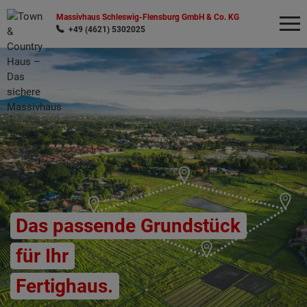
Massivhaus Schleswig-Flensburg GmbH & Co. KG
+49 (4621) 5302025
Wonach möchten Sie suchen?
Das passende Grundstück
für Ihr
Fertighaus.