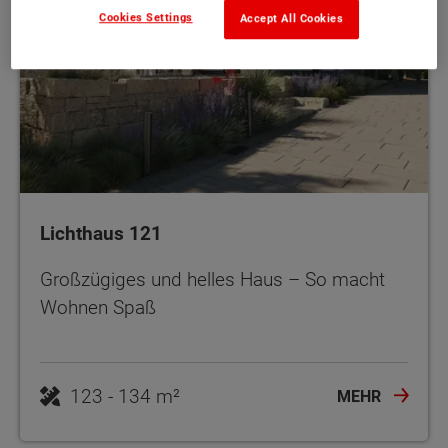
Cookies Settings
Accept All Cookies
Lichthaus 121
Großzügiges und helles Haus – So macht
Wohnen Spaß
123 - 134 m²
MEHR