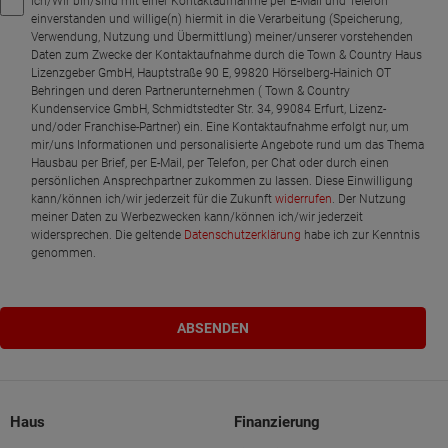
Ich/Wir bin/sind mit einer Kontaktaufnahme per E-Mail und Telefon
einverstanden und willige(n) hiermit in die Verarbeitung (Speicherung,
Verwendung, Nutzung und Übermittlung) meiner/unserer vorstehenden
Daten zum Zwecke der Kontaktaufnahme durch die Town & Country Haus
Lizenzgeber GmbH, Hauptstraße 90 E, 99820 Hörselberg-Hainich OT
Behringen und deren Partnerunternehmen ( Town & Country
Kundenservice GmbH, Schmidtstedter Str. 34, 99084 Erfurt, Lizenz-
und/oder Franchise-Partner) ein. Eine Kontaktaufnahme erfolgt nur, um
mir/uns Informationen und personalisierte Angebote rund um das Thema
Hausbau per Brief, per E-Mail, per Telefon, per Chat oder durch einen
persönlichen Ansprechpartner zukommen zu lassen. Diese Einwilligung
kann/können ich/wir jederzeit für die Zukunft
widerrufen
. Der Nutzung
meiner Daten zu Werbezwecken kann/können ich/wir jederzeit
widersprechen. Die geltende
Datenschutzerklärung
habe ich zur Kenntnis
genommen.
Haus
Finanzierung