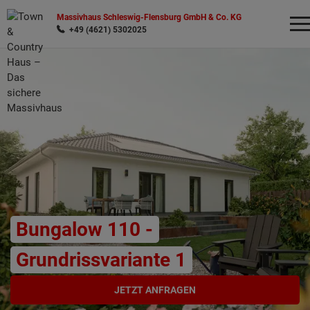
Massivhaus Schleswig-Flensburg GmbH & Co. KG
+49 (4621) 5302025
Wonach möchten Sie suchen?
Bungalow 110 -
Grundrissvariante 1
JETZT ANFRAGEN