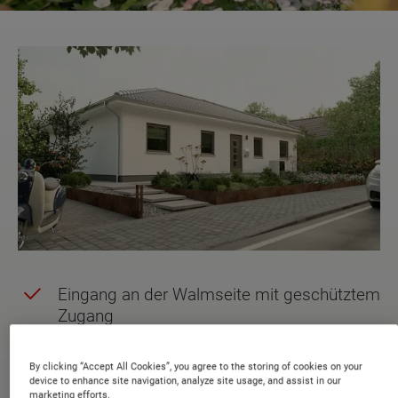
Eingang an der Walmseite mit geschütztem
Zugang
Kompakte Garderobe im Eingangsbereich
By clicking “Accept All Cookies”, you agree to the storing of cookies on your
Schlafzimmer mit direktem Zugang zur
device to enhance site navigation, analyze site usage, and assist in our
marketing efforts.