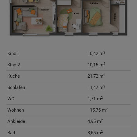
2
Kind 1
10,42 m
2
Kind 2
10,15 m
2
Küche
21,72 m
2
Schlafen
11,47 m
2
WC
1,71 m
2
Wohnen
  15,75 m
2
Ankleide
4,95 m
2
Bad
8,65 m