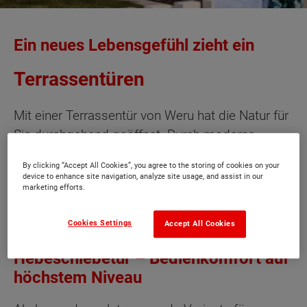
Ein neues Lebensgefühl zieht ein
Terrassentüren
Mit einer Terrassentür von Weru hat die Natur für
Sie durchgehend geöffnet. Durch moderne
Gestaltung und großflächige Tür- und
By clicking “Accept All Cookies”, you agree to the storing of cookies on your
Fensterfronten werden Garten, Terrasse, Balkon
device to enhance site navigation, analyze site usage, and assist in our
marketing efforts.
und Wintergarten zu einem selbstverständlichen
Teil Ihres Wohnraums.
Cookies Settings
Accept All Cookies
Hebeschiebetür – Bedienkomfort auf
höchstem Niveau