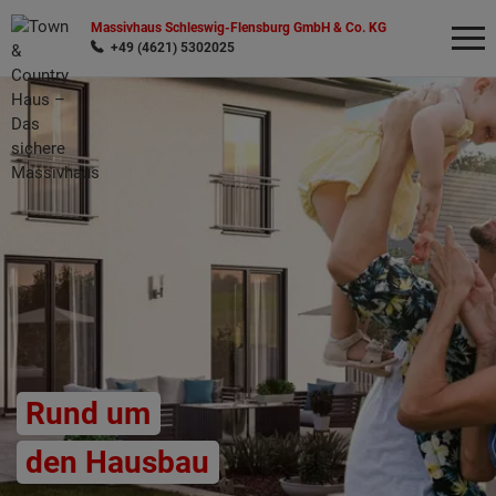
Massivhaus Schleswig-Flensburg GmbH & Co. KG
+49 (4621) 5302025
Wonach möchten Sie suchen?
Rund um
den Hausbau