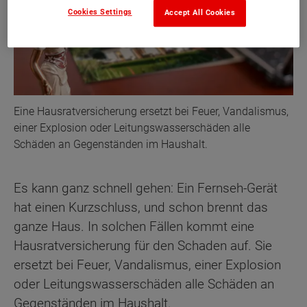
Cookies Settings
Accept All Cookies
Eine Hausratversicherung ersetzt bei Feuer, Vandalismus,
einer Explosion oder Leitungswasserschäden alle
Schäden an Gegenständen im Haushalt.
Es kann ganz schnell gehen: Ein Fernseh-Gerät
hat einen Kurzschluss, und schon brennt das
ganze Haus. In solchen Fällen kommt eine
Hausratversicherung für den Schaden auf. Sie
ersetzt bei Feuer, Vandalismus, einer Explosion
oder Leitungswasserschäden alle Schäden an
Gegenständen im Haushalt.