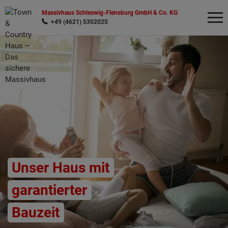
Massivhaus Schleswig-Flensburg GmbH & Co. KG
+49 (4621) 5302025
Wonach möchten Sie suchen?
Unser Haus mit
garantierter
Bauzeit