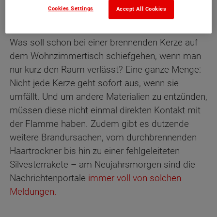
Feuerwehren und Versicherer warnen immer
Cookies Settings
Accept All Cookies
wieder: Niemals offenes Feuer unbeaufsichtigt
lassen. Aber viele halten sich auch nicht daran:
Was soll schon bei einer brennenden Kerze auf
dem Wohnzimmertisch schiefgehen, wenn man
nur kurz den Raum verlässt? Eine ganze Menge:
Nicht jede Kerze geht sofort aus, wenn sie
umfällt. Und um andere Materialien zu entzünden,
müssen diese nicht einmal direkten Kontakt mit
der Flamme haben. Zudem gibt es dutzende
weitere Brandursachen, vom durchbrennenden
Haartrockner bis hin zu einer fehlgeleiteten
Silvesterrakete – am Neujahrsmorgen sind die
Nachrichtenportale
immer voll von solchen
Meldungen.