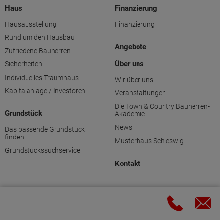
Haus
Finanzierung
Hausausstellung
Finanzierung
Rund um den Hausbau
Angebote
Zufriedene Bauherren
Über uns
Sicherheiten
Individuelles Traumhaus
Wir über uns
Kapitalanlage / Investoren
Veranstaltungen
Die Town & Country Bauherren-
Grundstück
Akademie
News
Das passende Grundstück
finden
Musterhaus Schleswig
Grundstückssuchservice
Kontakt
Massivhaus Schleswig-Flensburg GmbH & Co. KG
Rufen Sie uns an!