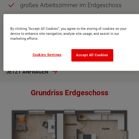
großes Arbeitszimmer im Erdgeschoss
drei Kinderzimmer
Große Ankleide mit Zugang vom
By clicking “Accept All Cookies”, you agree to the storing of cookies on your
device to enhance site navigation, analyze site usage, and assist in our
Schlafzimmer zum Elternbad
marketing efforts.
erste Variante für das Badezimmer im
Obergeschoss (Kinder- und Elternbad)
Cookies Settings
Accept All Cookies
JETZT ANFRAGEN
Grundriss Erdgeschoss