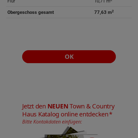
Flur
10,71 m
2
Obergeschoss gesamt
77,63 m