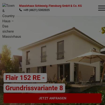
Massivhaus Schleswig-Flensburg GmbH & Co. KG
+49 (4621) 5302025
Wonach möchten Sie suchen?
Flair 152 RE -
Grundrissvariante 8
JETZT ANFRAGEN