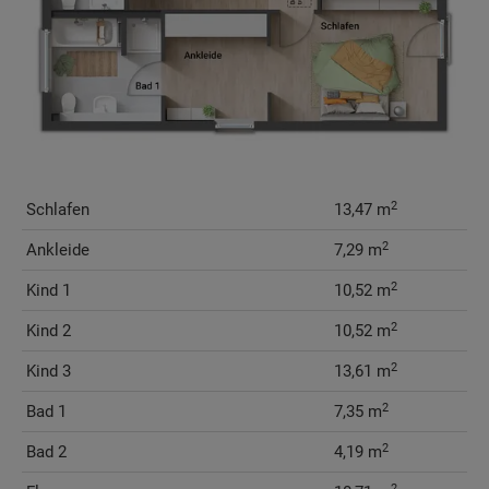
2
Schlafen
13,47 m
2
Ankleide
7,29 m
2
Kind 1
10,52 m
2
Kind 2
10,52 m
2
Kind 3
13,61 m
2
Bad 1
7,35 m
2
Bad 2
4,19 m
2