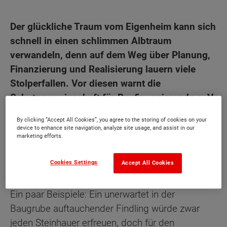
Der glückliche Traum vom Eigenheim kann sich
schnell in einen schlimmen Albtraum
verwandeln, denn auf dem Weg über Planung,
Finanzierung und Realisierung lauern viele
Stolperfallen. Vor diesen warnt die
Schutzgemeinschaft für Baufinanzierende e. V.
(München), die Baufinanzierungen und
By clicking “Accept All Cookies”, you agree to the storing of cookies on your
Sicherheitspakete von Massivhaus-Herstellern
device to enhance site navigation, analyze site usage, and assist in our
marketing efforts.
kritisch unter die Lupe nimmt, damit den
Bauherren teure Nachfinanzierungen erspart
Cookies Settings
Accept All Cookies
bleiben.
Ein paar Beispiele: Ein unerwartet in der
Baugrube auftauchender Findling würde zwar
jeden Steinhauer erfreuen, doch für den