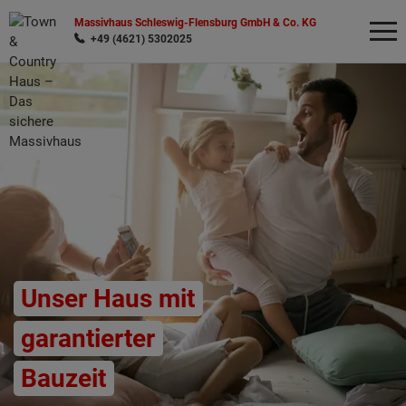
Massivhaus Schleswig-Flensburg GmbH & Co. KG
+49 (4621) 5302025
Wonach möchten Sie suchen?
Unser Haus mit
garantierter
Bauzeit