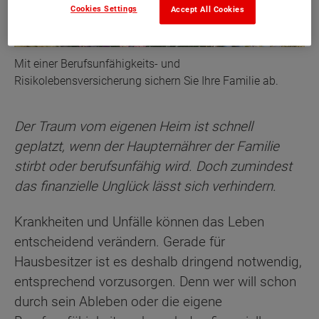
Cookies Settings
Accept All Cookies
Mit einer Berufsunfähigkeits- und
Risikolebensversicherung sichern Sie Ihre Familie ab.
Der Traum vom eigenen Heim ist schnell
geplatzt, wenn der Haupternährer der Familie
stirbt oder berufsunfähig wird. Doch zumindest
das finanzielle Unglück lässt sich verhindern.
Krankheiten und Unfälle können das Leben
entscheidend verändern. Gerade für
Hausbesitzer ist es deshalb dringend notwendig,
entsprechend vorzusorgen. Denn wer will schon
durch sein Ableben oder die eigene