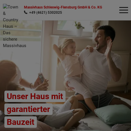
Massivhaus Schleswig-Flensburg GmbH & Co. KG
+49 (4621) 5302025
Wonach möchten Sie suchen?
Unser Haus mit
garantierter
Bauzeit