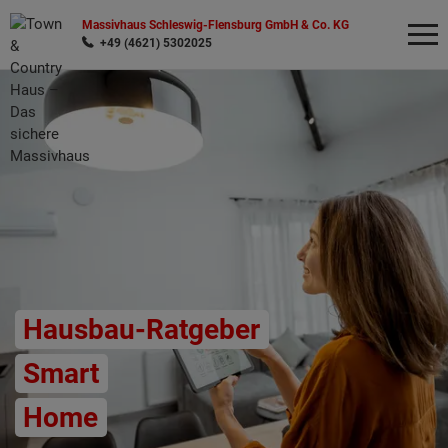
Massivhaus Schleswig-Flensburg GmbH & Co. KG
+49 (4621) 5302025
Wonach möchten Sie suchen?
Hausbau-Ratgeber
Smart
Home