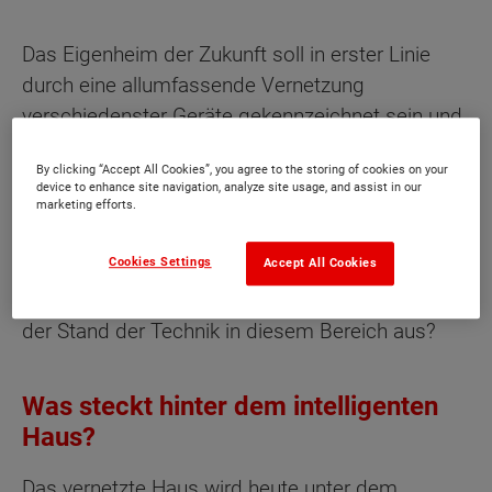
Das Eigenheim der Zukunft soll in erster Linie
durch eine allumfassende Vernetzung
verschiedenster Geräte gekennzeichnet sein und
weitestgehend automatisiert arbeiten. So soll die
By clicking “Accept All Cookies”, you agree to the storing of cookies on your
Integration von hochmoderner Sensor- und
device to enhance site navigation, analyze site usage, and assist in our
Netzwerktechnik den Nutzungskomfort steigern,
marketing efforts.
während gleichzeitig die Energiekosten
Cookies Settings
Accept All Cookies
geringgehalten werden. Doch wie realistisch ist
diese Vorstellung eigentlich genau und wie sieht
der Stand der Technik in diesem Bereich aus?
Was steckt hinter dem intelligenten
Haus?
Das vernetzte Haus wird heute unter dem