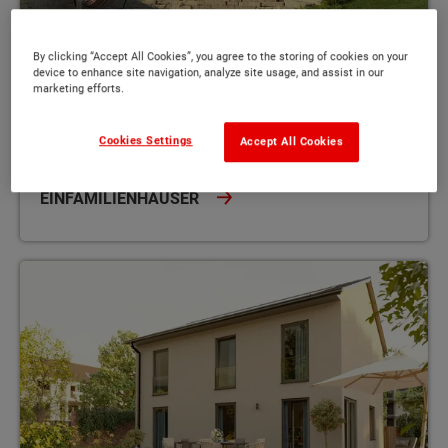
Einfamilienhäuser
By clicking “Accept All Cookies”, you agree to the storing of cookies on your
device to enhance site navigation, analyze site usage, and assist in our
Das eigene Zuhause - kompakt, flexibel,
marketing efforts.
sicher und massiv
Cookies Settings
Accept All Cookies
EINFAMILIENHÄUSER
Urbanes Wohnflair genießen - elegant, zeitlos und dennoch gemü