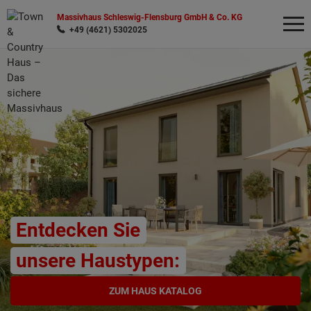
Massivhaus Schleswig-Flensburg GmbH & Co. KG
+49 (4621) 5302025
Wonach möchten Sie suchen?
Entdecken Sie
unsere Haustypen:
ZUM HAUS KATALOG