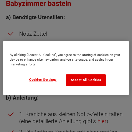
Babyzimmer basteln
a) Benötigte Utensilien:
Notiz-Zettel
Nadel
Schnur
By clicking “Accept All Cookies”, you agree to the storing of cookies on your
device to enhance site navigation, analyze site usage, and assist in our
marketing efforts.
Dünne Holzstöcke
Cookies Settings
Accept All Cookies
b) Anleitung:
1. Kraniche aus kleinen Notiz-Zetteln falten
(eine detaillierte Anleitung gibt’s
hier
).