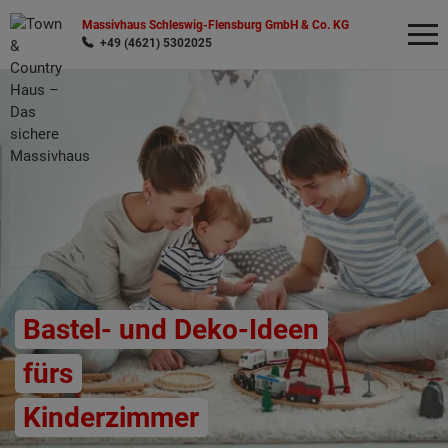
Massivhaus Schleswig-Flensburg GmbH & Co. KG
+49 (4621) 5302025
Wonach möchten Sie suchen?
Bastel- und Deko-Ideen
fürs
Kinderzimmer