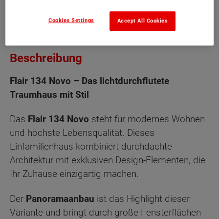
Cookies Settings
Accept All Cookies
Beschreibung
Flair 134 Novo – Das lichtdurchflutete
Traumhaus mit Stil
Das
Flair 134 Novo
steht für modernes Wohnen
und höchste Lebensqualität. Dieses
Einfamilienhaus kombiniert durchdachte
Architektur mit exklusiven Design-Elementen, die
Ihr Zuhause einzigartig machen.
Der
Panoramaanbau
ist das Highlight dieser
Variante und bringt durch große Fensterflächen