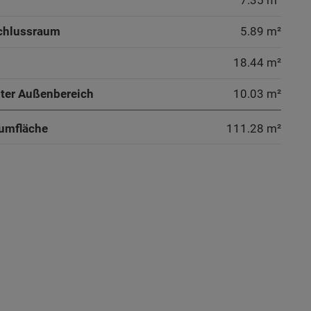
7.35 m²
chlussraum
5.89 m²
18.44 m²
ter Außenbereich
10.03 m²
umfläche
111.28
m²