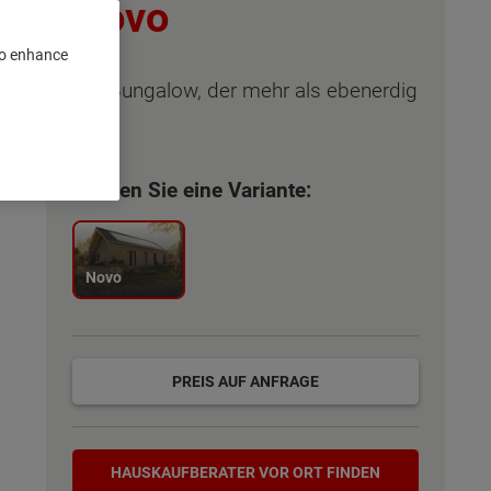
Novo
 to enhance
Der Bungalow, der mehr als ebenerdig
ist
Wählen Sie eine Variante:
Novo
PREIS AUF ANFRAGE
Hauskaufberater
HAUSKAUF­BERATER VOR ORT FINDEN