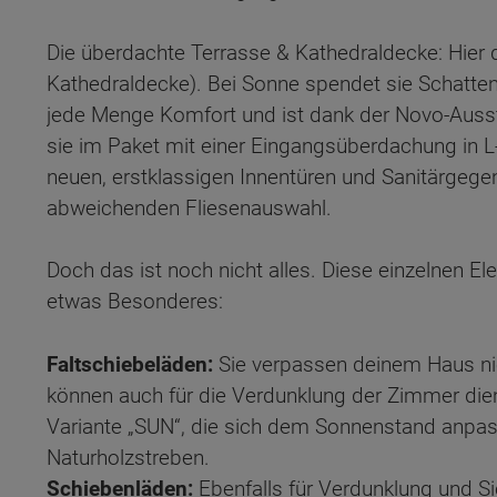
Die überdachte Terrasse & Kathedraldecke: Hier d
Kathedraldecke). Bei Sonne spendet sie Schatten,
jede Menge Komfort und ist dank der Novo-Ausst
sie im Paket mit einer Eingangsüberdachung in L
neuen, erstklassigen Innentüren und Sanitärgeg
abweichenden Fliesenauswahl.
Doch das ist noch nicht alles. Diese einzelne
etwas Besonderes:
Faltschiebeläden:
Sie verpassen deinem Haus nic
können auch für die Verdunklung der Zimmer diene
Variante „SUN“, die sich dem Sonnenstand anpass
Wonach möch
Naturholzstreben.
Schiebenläden:
Ebenfalls für Verdunklung und S