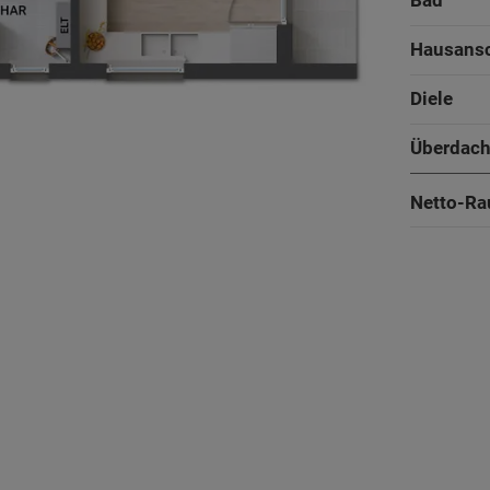
Bad
Hausans
Diele
Überdach
Netto-Ra