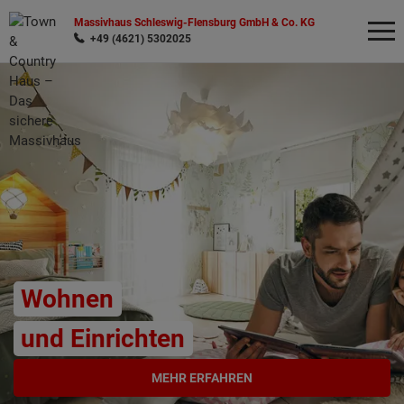
Massivhaus Schleswig-Flensburg GmbH & Co. KG
+49 (4621) 5302025
Wonach möchten Sie suchen?
Wohnen
und Einrichten
MEHR ERFAHREN