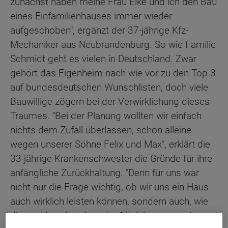
zunächst haben meine Frau Elke und ich den Bau
eines Einfamilienhauses immer wieder
aufgeschoben", ergänzt der 37-jährige Kfz-
Mechaniker aus Neubrandenburg. So wie Familie
Schmidt geht es vielen in Deutschland. Zwar
gehört das Eigenheim nach wie vor zu den Top 3
auf bundesdeutschen Wunschlisten, doch viele
Bauwillige zögern bei der Verwirklichung dieses
Traumes. "Bei der Planung wollten wir einfach
nichts dem Zufall überlassen, schon alleine
wegen unserer Söhne Felix und Max", erklärt die
33-jährige Krankenschwester die Gründe für ihre
anfängliche Zurückhaltung. "Denn für uns war
nicht nur die Frage wichtig, ob wir uns ein Haus
auch wirklich leisten können, sondern auch, wie
dieses Haus in zehn oder 15 Jahren aussehen