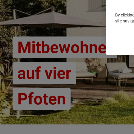
By clickin
site navig
Mitbewohner
auf vier
Pfoten