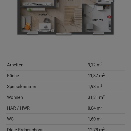
2
Arbeiten
9,12 m
2
Küche
11,37 m
2
Speisekammer
1,98 m
2
Wohnen
31,31 m
2
HAR / HWR
8,04 m
2
WC
1,60 m
2
Diele Erdgeschoss
12,78 m