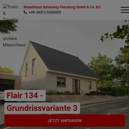
Massivhaus Schleswig-Flensburg GmbH & Co. KG
+49 (4621) 5302025
Wonach möchten Sie suchen?
Flair 134 -
Grundrissvariante 3
JETZT ANFRAGEN