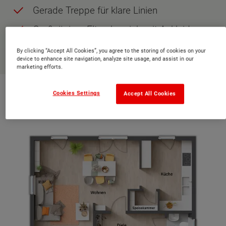
Gerade Treppe für klare Linien
Großzügiger Elternbereich mit Ankleide
By clicking “Accept All Cookies”, you agree to the storing of cookies on your
JETZT ANFRAGEN
device to enhance site navigation, analyze site usage, and assist in our
marketing efforts.
Grundriss Erdgeschoss
Cookies Settings
Accept All Cookies