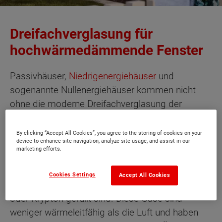
Dreifachverglasung für
hochwärmedämmende Fenster
Passivhäuser,
Niedrigenergiehäuser
und
sogenannte Nullenergiehäuser kommen nicht
ohne die moderne Dreifachverglasung der
Fenster aus. Nur so können sie ihre
Energiespar-
Vorgaben
sicher einhalten.
By clicking “Accept All Cookies”, you agree to the storing of cookies on your
device to enhance site navigation, analyze site usage, and assist in our
marketing efforts.
Eine
Dreischeiben-Isolierverglasung
besteht aus
drei speziellen Glasscheiben, deren
Cookies Settings
Accept All Cookies
Zwischenräume mit Edelgas wie Argon, Xenon
oder Krypton gefüllt sind. Diese Gase sind
weniger wärmeleitfähig als die Luft und haben