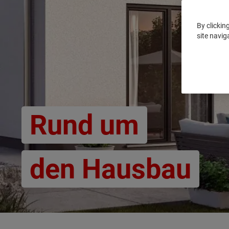
By clickin
site navig
Rund um
den Hausbau