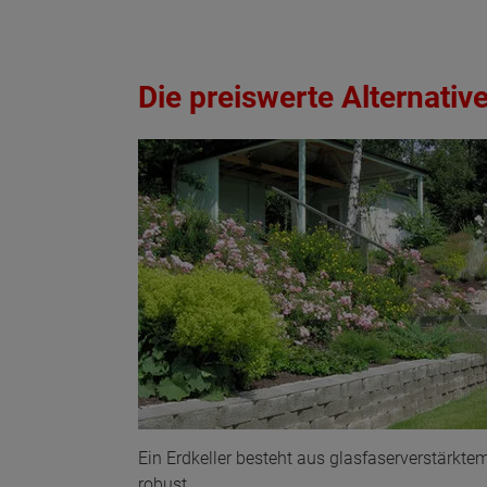
Die preiswerte Alternativ
Wonach möch
Ein Erdkeller besteht aus glasfaserverstärkte
robust.