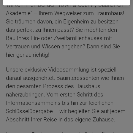
Willkommen bei der "Town & Country Bauherren-
Akademie" – Ihrem Wegweiser zum Traumhaus!
Sie träumen davon, ein Eigenheim zu besitzen,
das perfekt zu Ihnen passt? Sie möchten den
Bau Ihres Ein- oder Zweifamilienhauses mit
Vertrauen und Wissen angehen? Dann sind Sie
hier genau richtig!
Unsere exklusive Videosammlung ist speziell
darauf ausgerichtet, Bauinteressenten wie Ihnen
den gesamten Prozess des Hausbaus
näherzubringen. Vom ersten Schritt des
Informationsammelns bis hin zur feierlichen
Schlüsselübergabe – wir begleiten Sie auf jedem
Abschnitt Ihrer Reise in das eigene Zuhause.