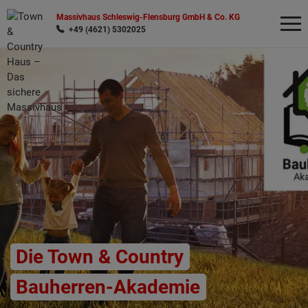
Massivhaus Schleswig-Flensburg GmbH & Co. KG
+49 (4621) 5302025
Wonach möchten Sie suchen?
Die Town & Country
Bauherren-Akademie