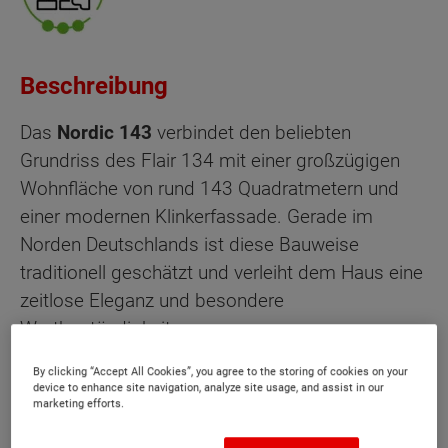
Beschreibung
Das
Nordic 143
verbindet den beliebten
Grundriss des Flair 134 mit einer großzügigen
Wohnfläche von rund 143 Quadratmetern und
einer modernen Klinkerfassade. Gerade im
Norden Deutschlands ist diese Bauweise
traditionell geschätzt und verleiht dem Haus eine
zeitlose Eleganz und besondere
Wertbeständigkeit.
By clicking “Accept All Cookies”, you agree to the storing of cookies on your
Im Inneren überzeugt das Haus durch einen
device to enhance site navigation, analyze site usage, and assist in our
lichtdurchfluteten Wohn- und Essbereich, eine
marketing efforts.
offene Küche sowie flexible Raumlösungen für