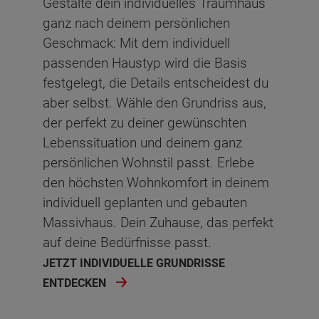
Gestalte dein individuelles Traumhaus
Kind
11.95 m²
ganz nach deinem persönlichen
Geschmack: Mit dem individuell
Gast
14.98 m²
passenden Haustyp wird die Basis
Arbeiten
10.74 m²
festgelegt, die Details entscheidest du
aber selbst. Wähle den Grundriss aus,
Bad
6.6 m²
der perfekt zu deiner gewünschten
Lebenssituation und deinem ganz
Flur
8.91 m²
persönlichen Wohnstil passt. Erlebe
Netto-Raumfläche
65.44
m²
den höchsten Wohnkomfort in deinem
individuell geplanten und gebauten
Massivhaus. Dein Zuhause, das perfekt
auf deine Bedürfnisse passt.
JETZT INDIVIDUELLE GRUNDRISSE
ENTDECKEN