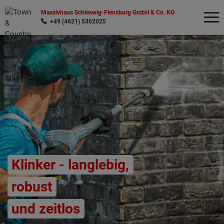
Massivhaus Schleswig-Flensburg GmbH & Co. KG
+49 (4621) 5302025
Wonach möchten Sie suchen?
Klinker - langlebig,
robust
und zeitlos