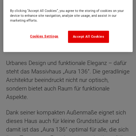
By clicking “Accept All Cookies”, you agree to the storing of cookies on your
device to enhance site navigation, analyze site usage, and assist in our
marketing efforts.
Beschreibung
Cookies Settings
Accept All Cookies
Für Familien, die modernes Design
schätzen.
Urbanes Design und funktionale Eleganz – dafür
steht das Massivhaus „Aura 136“. Die geradlinige
Architektur beeindruckt nicht nur optisch,
sondern bietet auch Raum für funktionale
Aspekte.
Dank seiner kompakten Außenmaße eignet sich
dieses Haus auch für kleine Grundstücke und
damit ist das „Aura 136“ optimal für alle, die sich