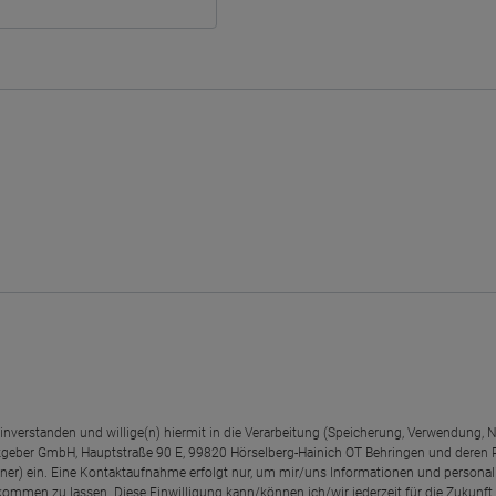
einverstanden und willige(n) hiermit in die Verarbeitung (Speicherung, Verwendun
geber GmbH, Hauptstraße 90 E, 99820 Hörselberg-Hainich OT Behringen und deren
rtner) ein. Eine Kontaktaufnahme erfolgt nur, um mir/uns Informationen und personal
kommen zu lassen. Diese Einwilligung kann/können ich/wir jederzeit für die Zukunft