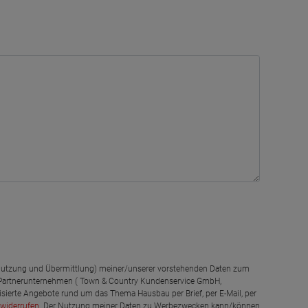
g, Nutzung und Übermittlung) meiner/unserer vorstehenden Daten zum
 Partnerunternehmen ( Town & Country Kundenservice GmbH,
isierte Angebote rund um das Thema Hausbau per Brief, per E-Mail, per
widerrufen
. Der Nutzung meiner Daten zu Werbezwecken kann/können