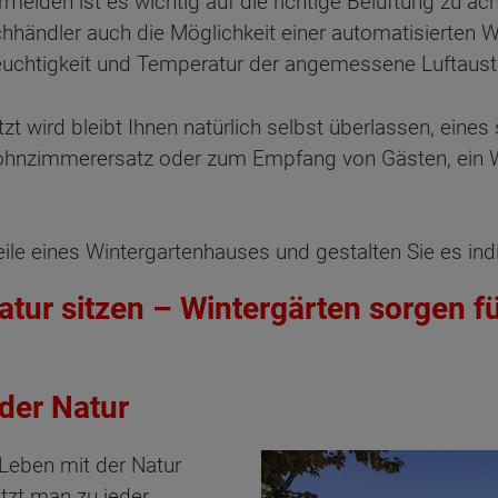
rmeiden ist es wichtig auf die richtige Belüftung zu a
hhändler auch die Möglichkeit einer automatisierten Wi
feuchtigkeit und Temperatur der angemessene Luftaust
t wird bleibt Ihnen natürlich selbst überlassen, eines st
 Wohnzimmerersatz oder zum Empfang von Gästen, ein 
teile eines Wintergartenhauses
und gestalten Sie es indi
atur sitzen – Wintergärten sorgen f
 der Natur
eben mit der Natur
itzt man zu jeder