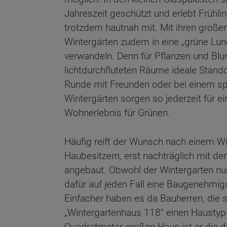
Jahreszeit geschützt und erlebt Frühli
trotzdem hautnah mit. Mit ihren große
Wintergärten zudem in eine „grüne Lun
verwandeln. Denn für Pflanzen und Blu
lichtdurchfluteten Räume ideale Stando
Runde mit Freunden oder bei einem s
Wintergärten sorgen so jederzeit für e
Wohnerlebnis für Grünen.
Häufig reift der Wunsch nach einem Wi
Haubesitzern, erst nachträglich mit der
Wonach möch
angebaut. Obwohl der Wintergarten nur
dafür auf jeden Fall eine Baugenehmig
Einfacher haben es da Bauherren, die
„Wintergartenhaus 118“ einen Haustyp 
Quadratmeter großen Haus ist er die 