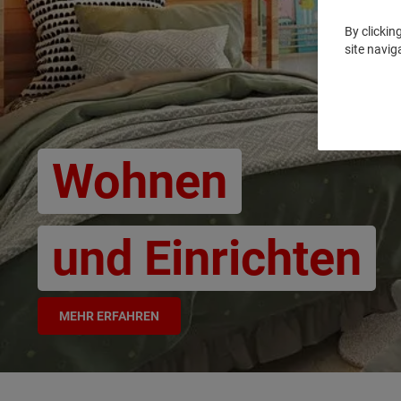
By clickin
site navig
Wohnen
und Einrichten
MEHR ERFAHREN