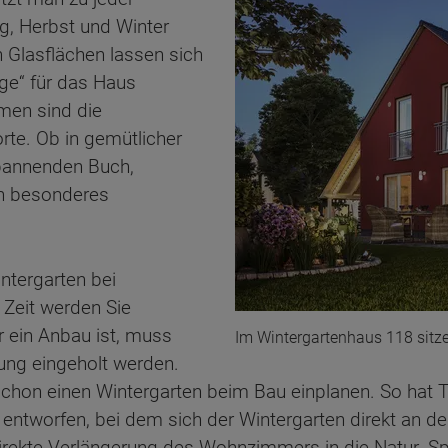
ng, Herbst und Winter
n Glasflächen lassen sich
ge“ für das Haus
men sind die
rte. Ob in gemütlicher
pannenden Buch,
in besonderes
ntergarten bei
 Zeit werden Sie
ten Sie suchen?
 ein Anbau ist, muss
Im Wintergartenhaus 118 sitze
ung eingeholt werden.
 schon einen Wintergarten beim Bau einplanen. So hat
entworfen, bei dem sich der Wintergarten direkt an d
direkte Verlängerung des Wohnzimmers in die Natur.