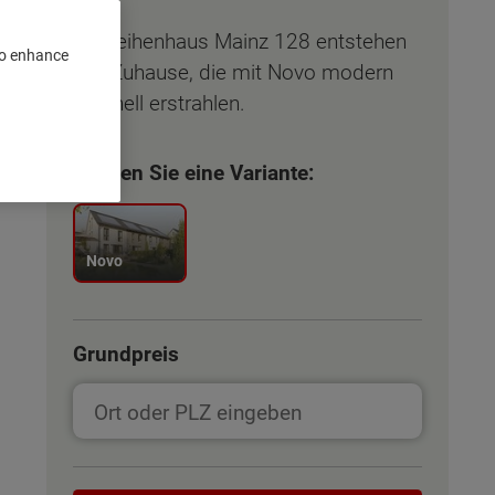
Im Reihenhaus Mainz 128 entstehen
 to enhance
vier Zuhause, die mit Novo modern
und hell erstrahlen.
Wählen Sie eine Variante:
Novo
Grundpreis