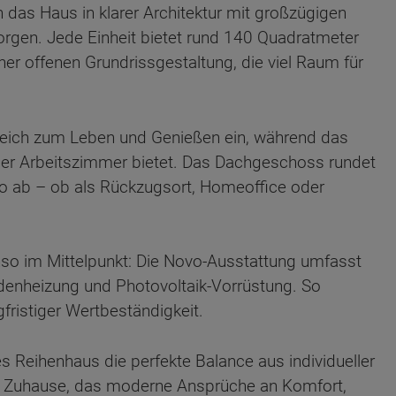
 das Haus in klarer Architektur mit großzügigen
sorgen. Jede Einheit bietet rund 140 Quadratmeter
er offenen Grundrissgestaltung, die viel Raum für
reich zum Leben und Genießen ein, während das
der Arbeitszimmer bietet. Das Dachgeschoss rundet
io ab – ob als Rückzugsort, Homeoffice oder
nso im Mittelpunkt: Die Novo-Ausstattung umfasst
nheizung und Photovoltaik-Vorrüstung. So
gfristiger Wertbeständigkeit.
ten Sie suchen?
es Reihenhaus die perfekte Balance aus individueller
in Zuhause, das moderne Ansprüche an Komfort,