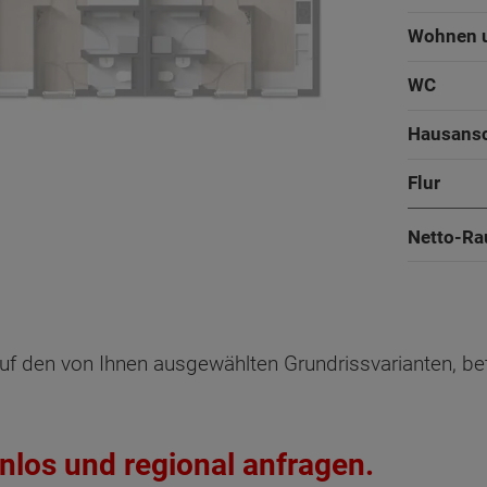
Wohnen 
WC
Hausans
Flur
Netto-Ra
Küche
Wohnen 
Oberges
Dachges
uf den von Ihnen ausgewählten Grundrissvarianten, be
WC
Reihenend
Reihenend
Mit
Mit
Hausans
nlos und regional anfragen.
Netto-R
Netto-R
Flur