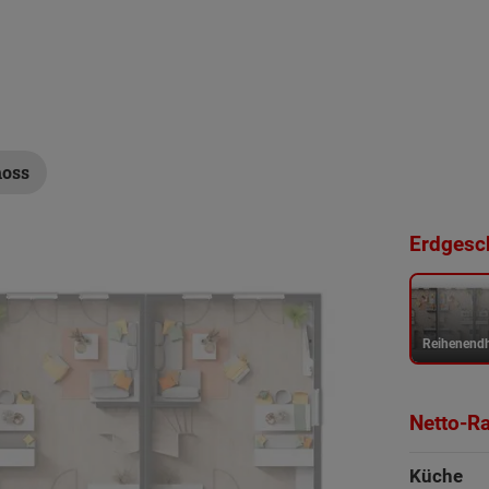
hoss
Erdgesch
Reihenend
Netto-R
Küche