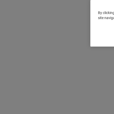
By clickin
site navig