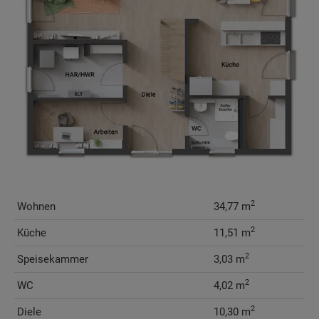
2
Wohnen
34,77 m
2
Küche
11,51 m
2
Speisekammer
3,03 m
2
WC
4,02 m
2
Diele
10,30 m