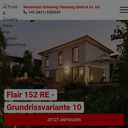
Massivhaus Schleswig-Flensburg GmbH & Co. KG
+49 (4621) 5302025
Wonach möchten Sie suchen?
Flair 152 RE -
Grundrissvariante 10
JETZT ANFRAGEN