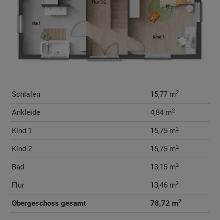
2
Schlafen
15,77 m
2
Ankleide
4,84 m
2
Kind 1
15,75 m
2
Kind 2
15,75 m
2
Bad
13,15 m
2
Flur
13,46 m
2
Obergeschoss gesamt
78,72 m