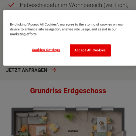
Hebeschiebetür im Wohnbereich (viel Licht,
modern)
zwei gleich große Kinderzimmer
By clicking “Accept All Cookies”, you agree to the storing of cookies on your
device to enhance site navigation, analyze site usage, and assist in our
großzügiges Badezimmer im
marketing efforts.
Obergeschoss
Cookies Settings
Accept All Cookies
freistehende Badewanne im Badezimmer
JETZT ANFRAGEN
Grundriss Erdgeschoss