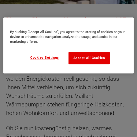
Nutzen Sie unser Know-how aus 145
Jahren Erfahrung.
By clicking “Accept All Cookies”, you agree to the storing of cookies on your
device to enhance site navigation, analyze site usage, and assist in our
Vaillant – Wärmepumpen der
marketing efforts.
Spitzenklasse
Cookies Settings
Accept All Cookies
Mit einer Vaillant Wärmepumpe in Ihrem Heim
werden Energiekosten reell gesenkt, so dass
Ihnen Mittel verbleiben, um sich zukünftig
Wunschträume zu erfüllen. Vaillant
Wärmepumpen stehen für geringe Heizkosten,
hohen Wohnkomfort und umweltschonend.
Ob Sie nun kostengünstig heizen, warmes
Brauchwasser bereiten oder gleichzeitig mit