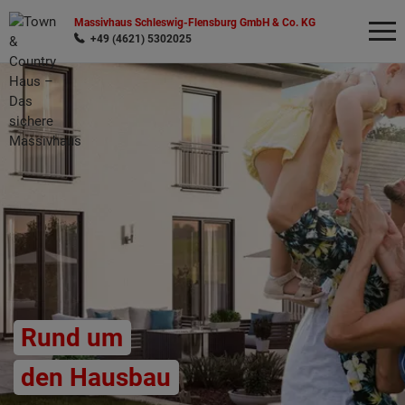
Massivhaus Schleswig-Flensburg GmbH & Co. KG
+49 (4621) 5302025
Wonach möchten Sie suchen?
Rund um
den Hausbau