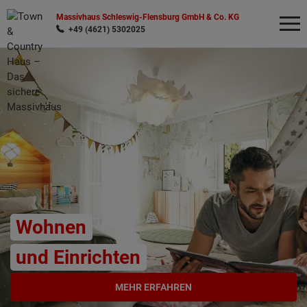
Massivhaus Schleswig-Flensburg GmbH & Co. KG
+49 (4621) 5302025
Wonach möchten Sie suchen?
Wohnen
und Einrichten
MEHR ERFAHREN