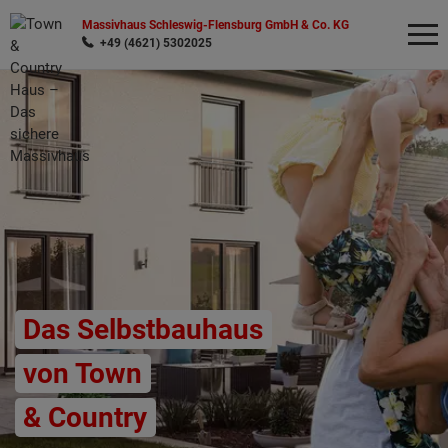
Massivhaus Schleswig-Flensburg GmbH & Co. KG
+49 (4621) 5302025
Wonach möchten Sie suchen?
Das Selbstbauhaus
von Town
& Country