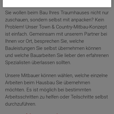
Sie wollen beim Bau Ihres Traumhauses nicht nur
zuschauen, sondern selbst mit anpacken? Kein
Problem! Unser Town & Country-Mitbau-Konzept
ist einfach. Gemeinsam mit unserem Partner bei
Ihnen vor Ort, besprechen Sie, welche
Bauleistungen Sie selbst übernehmen können
und welche Bauarbeiten Sie lieber den erfahrenen
Spezialisten überlassen sollten.
Unsere Mitbauer können wählen, welche einzelne
Arbeiten beim Hausbau Sie übernehmen
möchten. Es ist möglich bei bestimmten
Arbeitsschritten zu helfen oder Teilschritte selbst
durchzuführen.