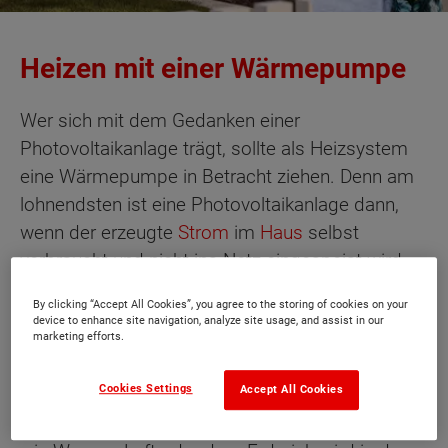
Heizen mit einer Wärmepumpe
Wer sich mit dem Gedanken einer
Photovoltaikanlage trägt, sollte als Heizsystem
eine Wärmepumpe in Betracht ziehen. Denn am
lohnendsten ist eine Photovoltaikanlage dann,
wenn der erzeugte
Strom
im
Haus
selbst
verbraucht und nicht ins Netz eingespeist wird.
By clicking “Accept All Cookies”, you agree to the storing of cookies on your
Die Wärmepumpen-Heizung kommt diesem Ziel
device to enhance site navigation, analyze site usage, and assist in our
entgegen. Denn die einzige von außen zugeführte
marketing efforts.
Energie
bei dieser Heizungsart ist Elektrizität.
Cookies Settings
Accept All Cookies
Diese wird benötigt, um den Heizkreislauf in
Gang zu setzen. Einer natürlichen Wämequelle