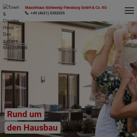
Massivhaus Schleswig-Flensburg GmbH & Co. KG
+49 (4621) 5302025
Wonach möchten Sie suchen?
Rund um
den Hausbau