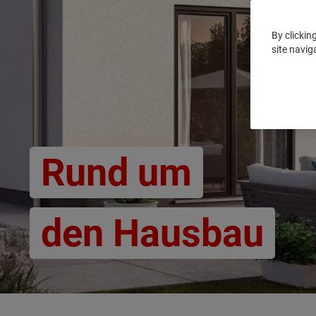
By clickin
site navig
Rund um
den Hausbau