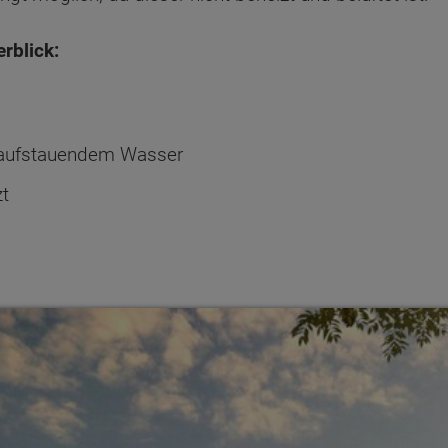
rblick:
 aufstauendem Wasser
zt
ten Sie suchen?