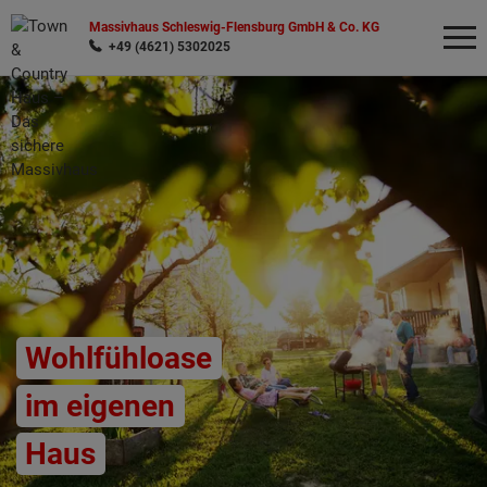
Massivhaus Schleswig-Flensburg GmbH & Co. KG
+49 (4621) 5302025
Wonach möchten Sie suchen?
Wohlfühloase
im eigenen
Haus