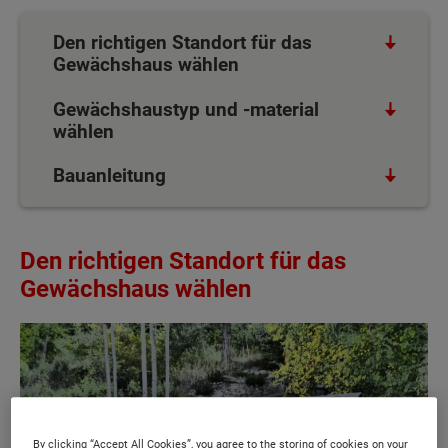
Den richtigen Standort für das
Gewächshaus wählen
Gewächshaustyp und -material
wählen
Bauanleitung
Den richtigen Standort für das
Gewächshaus wählen
By clicking “Accept All Cookies”, you agree to the storing of cookies on your