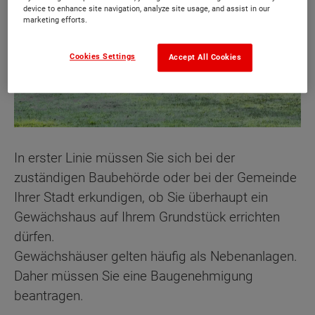
device to enhance site navigation, analyze site usage, and assist in our
marketing efforts.
Cookies Settings
Accept All Cookies
In erster Linie müssen Sie sich bei der
zuständigen Baubehörde oder bei der Gemeinde
Ihrer Stadt erkundigen, ob Sie überhaupt ein
Gewächshaus auf Ihrem Grundstück errichten
dürfen.
Gewächshäuser gelten häufig als Nebenanlagen.
Daher müssen Sie eine Baugenehmigung
beantragen.