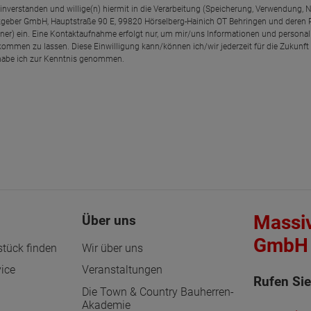
einverstanden und willige(n) hiermit in die Verarbeitung (Speicherung, Verwendun
geber GmbH, Hauptstraße 90 E, 99820 Hörselberg-Hainich OT Behringen und deren
rtner) ein. Eine Kontaktaufnahme erfolgt nur, um mir/uns Informationen und personal
kommen zu lassen. Diese Einwilligung kann/können ich/wir jederzeit für die Zukunft
abe ich zur Kenntnis genommen.
Massi
Über uns
GmbH 
tück finden
Wir über uns
ice
Veranstaltungen
Rufen Sie
Die Town & Country Bauherren-
Akademie