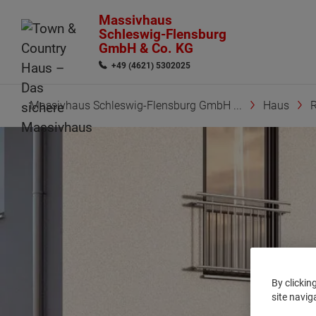
Massivhaus
Schleswig-Flensburg
GmbH & Co. KG
+49 (4621) 5302025
Massivhaus Schleswig-Flensburg GmbH ...
Haus
By clickin
site navig