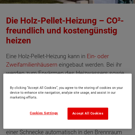
Die Holz-Pellet-Heizung – CO²-
freundlich und kostengünstig
heizen
Eine Holz-Pellet-Heizung kann in
Ein- oder
Zweifamilienhäusern
eingebaut werden. Bei ihr
werden zum Erwärmen des Heizwassers sowie
zur Warmwasserbereitung Holzpellets als
By clicking “Accept All Cookies”, you agree to the storing of cookies on your
Brennstoff verwendet. Pellets ist ein englischer
device to enhance site navigation, analyze site usage, and assist in our
Begriff für „Kügelchen“ oder „Bällchen“ und
marketing efforts.
bezeichnet einen zusammengepressten Körper
Cookies Settings
Accept All Cookies
aus organischem Material. Holzpellets werden
als Schüttgut angeliefert und werden mittels
einer Schnecke automatisch in den Brennraum