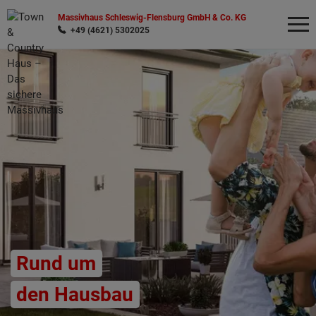
Massivhaus Schleswig-Flensburg GmbH & Co. KG
+49 (4621) 5302025
Wonach möchten Sie suchen?
Rund um
den Hausbau