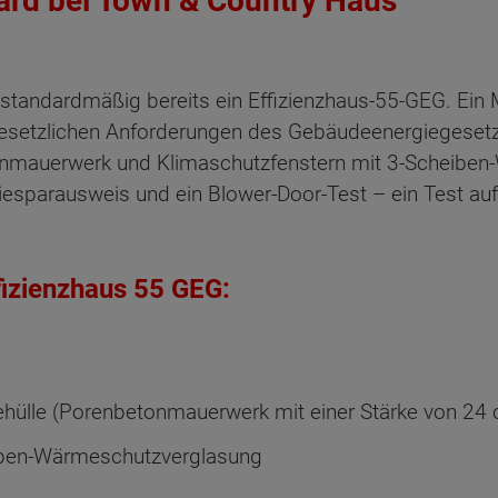
ard bei Town & Country Haus
tandardmäßig bereits ein Effizienzhaus-55-GEG. Ein M
 gesetzlichen Anforderungen des Gebäudeenergiegese
nmauerwerk und Klimaschutzfenstern mit 3-Scheiben
iesparausweis und ein Blower-Door-Test – ein Test auf
fizienzhaus 55 GEG:
ehülle (Porenbetonmauerwerk mit einer Stärke von 24
iben-Wärmeschutzverglasung